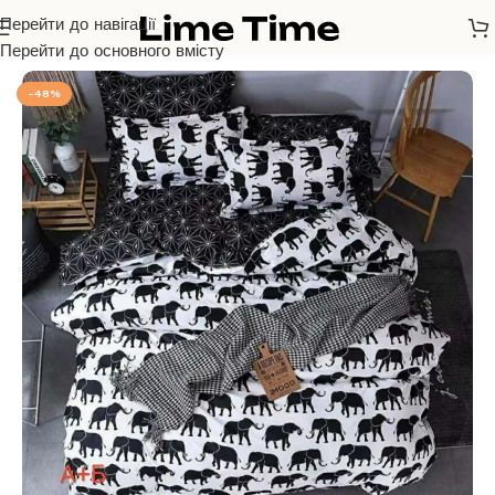
Перейти до навігації
Головна
/
Бязь Голд Люкс
Перейти до основного вмісту
-48%