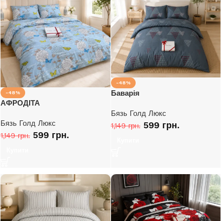
-48%
Баварія
-48%
АФРОДІТА
Бязь Голд Люкс
Бязь Голд Люкс
599
грн.
1,149
грн.
599
грн.
1,149
грн.
Купити
Купити