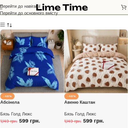
Бязь Голд Люкс
Перейти до навігації
Перейти до основного вмісту
-48%
-48%
Абсінела
Авеню Каштан
Бязь Голд Люкс
Бязь Голд Люкс
599
грн.
599
грн.
1,149
грн.
1,149
грн.