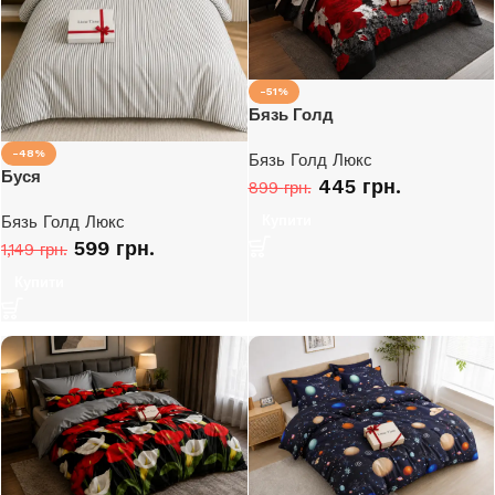
-51%
Бязь Голд
-48%
Бязь Голд Люкс
Буся
445
грн.
899
грн.
Бязь Голд Люкс
Купити
599
грн.
1,149
грн.
Купити