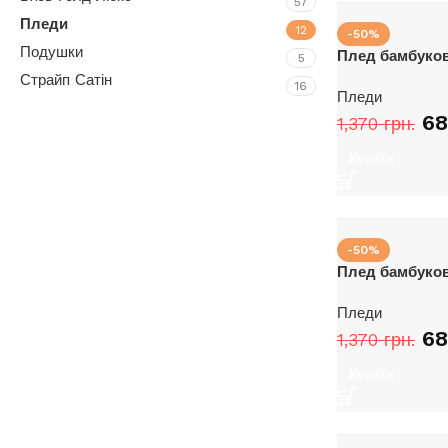
57
Пледи
12
-50%
Подушки
Плед бамбуков
5
Страйп Сатін
16
Пледи
6
1,370
грн.
Upholstered chair
Купити
Discount 10%
Shop Now
-50%
Плед бамбуков
Пледи
6
1,370
грн.
Купити