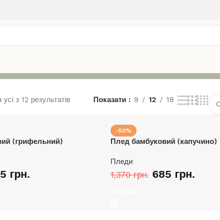
усі з 12 результатів
Показати
9
12
18
-50%
ий (грифельний)
Плед бамбуковий (капучино)
Пледи
85
грн.
685
грн.
1,370
грн.
Купити