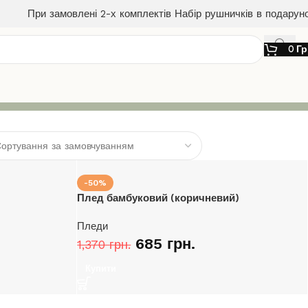
При замовлені 2-х комплектів Набір рушничків в подарун
0
Гр
-50%
Плед бамбуковий (коричневий)
Пледи
685
грн.
1,370
грн.
Купити