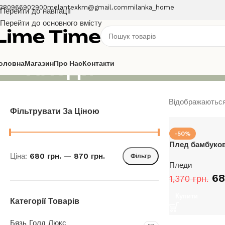
380966902900
melantexkm@gmail.com
milanka_home
Перейти до навігації
Перейти до основного вмісту
Пледи
оловна
Магазин
Про Нас
Контакти
Відображаються 
Фільтрувати За Ціною
-50%
Плед бамбуков
Ціна:
680 грн.
—
870 грн.
Фільтр
Пледи
6
1,370
грн.
Купити
Категорії Товарів
Бязь Голд Люкс