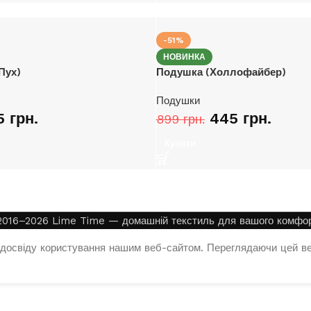
-51%
НОВИНКА
Пух)
Подушка (Холлофайбер)
Подушки
5
грн.
445
грн.
899
грн.
Купити
2016–2026 Lime Time — домашній текстиль для вашого комфор
досвіду користування нашим веб-сайтом. Переглядаючи цей ве