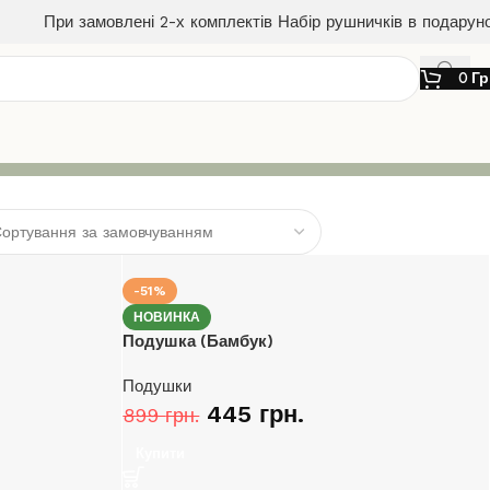
При замовлені 2-х комплектів Набір рушничків в подарун
0
Гр
-51%
НОВИНКА
Подушка (Бамбук)
Подушки
445
грн.
899
грн.
Купити