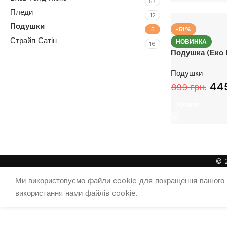
57
Пледи
12
Подушки
5
-51%
Страйп Сатін
НОВИНКА
16
Подушка (Еко 
Подушки
Upholstered chair
44
899
грн.
Discount 10%
Купити
Shop Now
© 
Ми використовуємо файли cookie для покращення вашого 
використання нами файлів cookie.