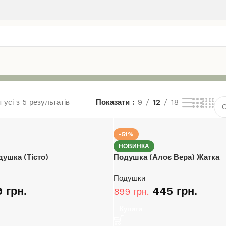
усі з 5 результатів
Показати
9
12
18
-51%
НОВИНКА
душка (Тісто)
Подушка (Алоє Вера) Жатка
Подушки
9
грн.
445
грн.
899
грн.
Купити