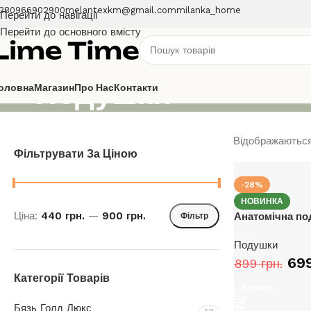
380966902900
melantexkm@gmail.com
milanka_home
Перейти до навігації
Перейти до основного вмісту
Подушки
оловна
Магазин
Про Нас
Контакти
Відображаються 
Фільтрувати За Ціною
-28%
НОВИНКА
Ціна:
440 грн.
—
900 грн.
Анатомічна по
Фільтр
Подушки
69
899
грн.
Категорії Товарів
Купити
Бязь Голд Люкс