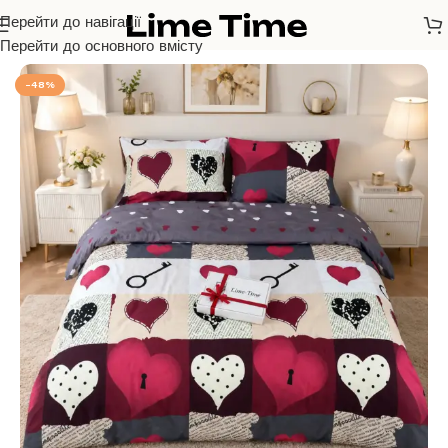
Перейти до навігації
Головна
/
Бязь Голд Люкс
Перейти до основного вмісту
-48%