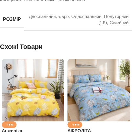
Двоспальний
,
Євро
,
Односпальний
,
Полуторний
РОЗМІР
(1.5)
,
Сімейний
Схожі Товари
-48%
-48%
Анжеліка
АФРОДІТА