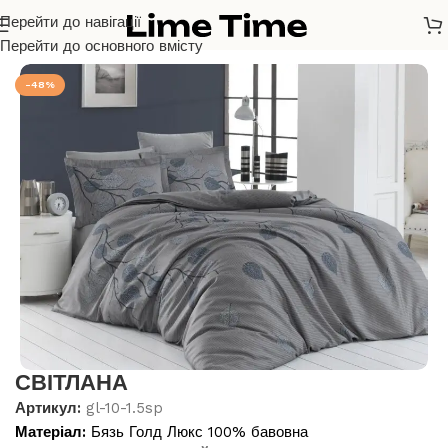
Перейти до навігації
Головна
/
Бязь Голд Люкс
Перейти до основного вмісту
-48%
СВІТЛАНА
Артикул:
gl-10-1.5sp
Матеріал:
Бязь Голд Люкс 100% бавовна