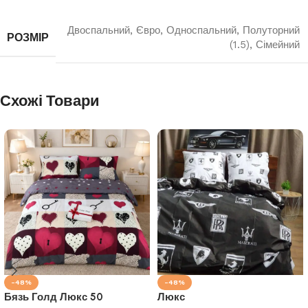
Двоспальний
,
Євро
,
Односпальний
,
Полуторний
РОЗМІР
(1.5)
,
Сімейний
Схожі Товари
-48%
-48%
Бязь Голд Люкс 50
Люкс