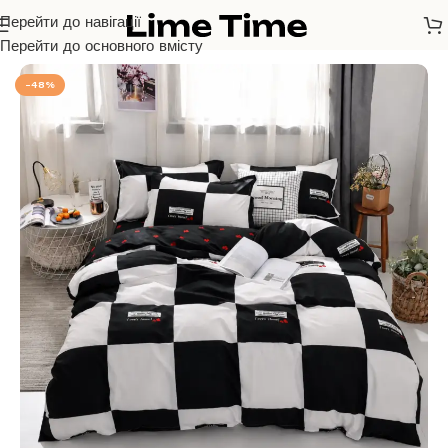
Перейти до навігації
Головна
/
Бязь Голд Люкс
Перейти до основного вмісту
-48%