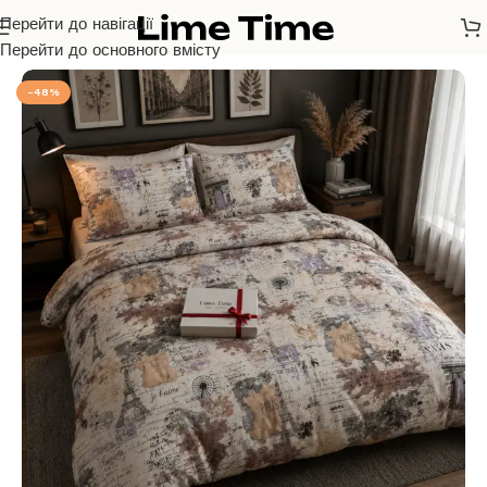
Перейти до навігації
Головна
/
Бязь Голд Люкс
Перейти до основного вмісту
-48%