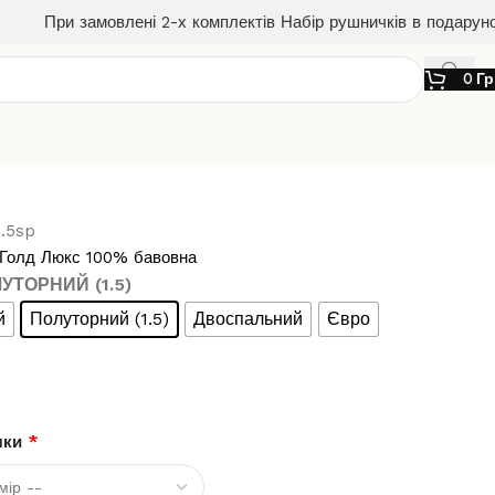
При замовлені 2-х комплектів Набір рушничків в подарун
0
Гр
1.5sp
Голд Люкс 100% бавовна
ЛУТОРНИЙ (1.5)
й
Полуторний (1.5)
Двоспальний
Євро
чки
*