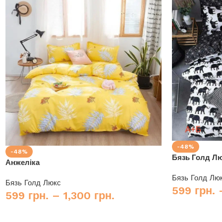
-48%
-48%
Бязь Голд Лю
Анжеліка
Бязь Голд Лю
Бязь Голд Люкс
599
грн.
599
грн.
–
1,300
грн.
Купити
Купити