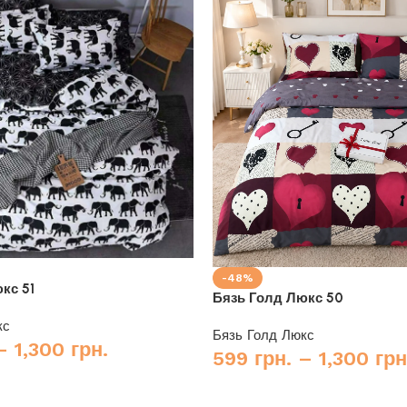
-48%
кс 51
Бязь Голд Люкс 50
кс
Бязь Голд Люкс
–
1,300
грн.
599
грн.
–
1,300
грн
Купити