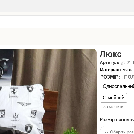
Люкс
Артикул:
gl-21-
Матеріал:
Бязь 
РОЗМІР
: ПО
Односпальни
Сімейний
Очистити
Розмір наволо