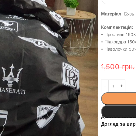
Матеріал:
Бязь 
Комплектація:
• Простинь 150
• Підковдра 15
• Наволочки 50
1,500
грн.
Доставка та 
Догляд за ви