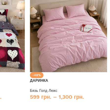
-48%
ДАРИНКА
Бязь Голд Люкс
.
599
грн.
–
1,300
грн.
Купити