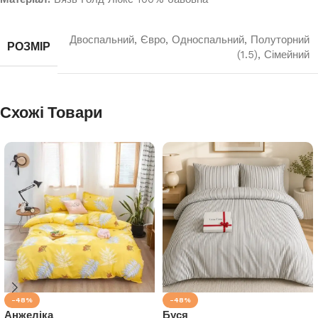
Двоспальний
,
Євро
,
Односпальний
,
Полуторний
РОЗМІР
(1.5)
,
Сімейний
Схожі Товари
-48%
-48%
Анжеліка
Буся