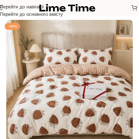
Перейти до навігації
Головна
/
Бязь Голд Люкс
Перейти до основного вмісту
-48%