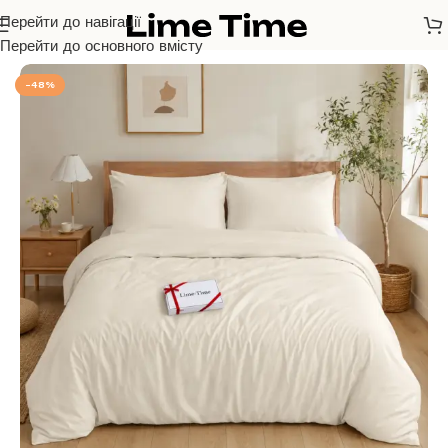
Перейти до навігації
Головна
/
Бязь Голд Люкс
Перейти до основного вмісту
-48%