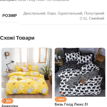
Двоспальний
,
Євро
,
Односпальний
,
Полуторний
РОЗМІР
(1.5)
,
Сімейний
Схожі Товари
-48%
-48%
Бязь Голд Люкс 51
Анжеліка