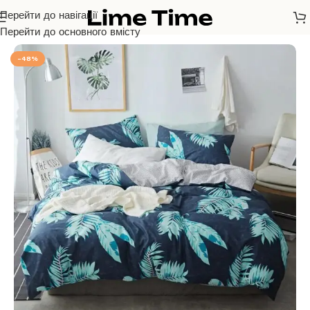
Перейти до навігації
Головна
/
Бязь Голд Люкс
Перейти до основного вмісту
-48%