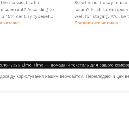
the classical Latin
So when is it okay to use
incoherent? According to
ipsum? First, lorem ipsu
 a 15th century typeset...
well for staging. It’s like 
и читання
Продовжити читання
2016–2026 Lime Time — домашній текстиль для вашого комфор
досвіду користування нашим веб-сайтом. Переглядаючи цей ве