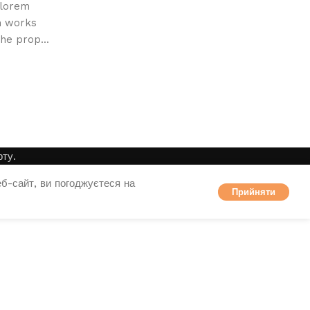
 lorem
m works
the prop...
ту.
б-сайт, ви погоджуєтеся на
Прийняти