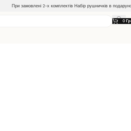
При замовлені 2-х комплектів Набір рушничків в подарун
0
Гр