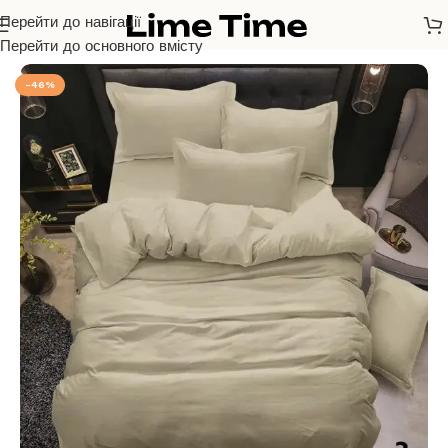
Перейти до навігації
Головна
/
Страйп Сатін
Перейти до основного вмісту
-46%