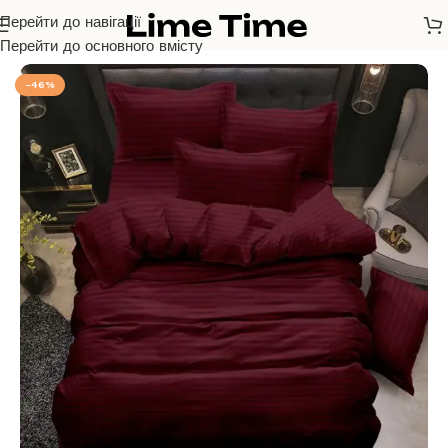
Перейти до навігації
Головна
/
Страйп Сатін
Перейти до основного вмісту
-46%