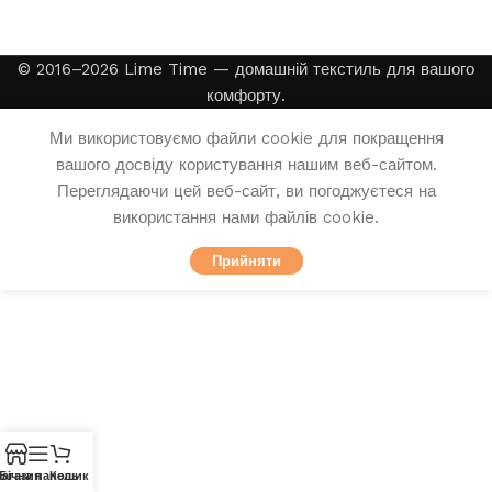
© 2016–2026 Lime Time — домашній текстиль для вашого
комфорту.
Ми використовуємо файли cookie для покращення
вашого досвіду користування нашим веб-сайтом.
Переглядаючи цей веб-сайт, ви погоджуєтеся на
використання нами файлів cookie.
Прийняти
агазин
Бічна панель
Кошик